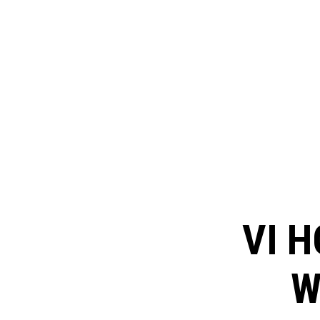
VI H
W