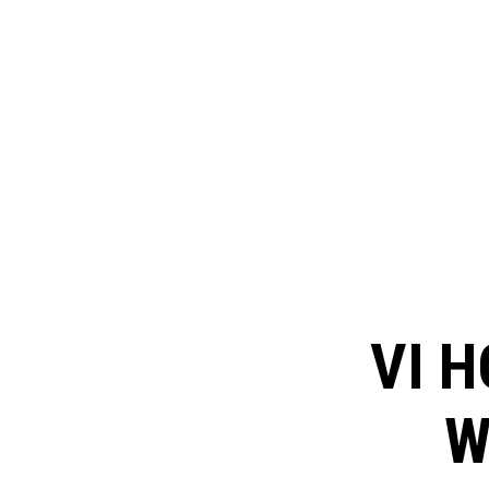
VI H
W