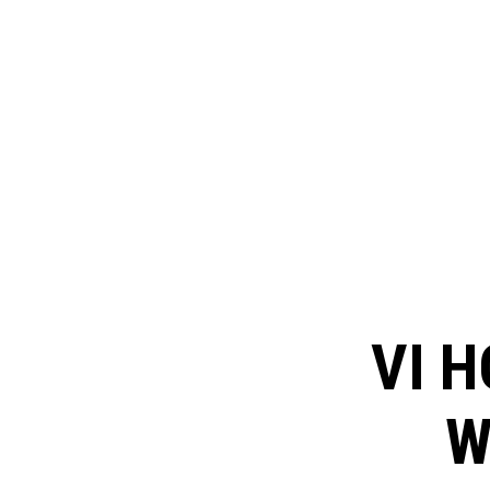
VI H
W