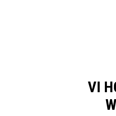
VI H
W