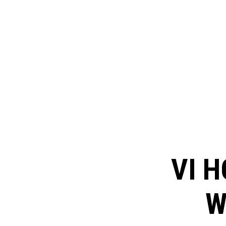
VI H
W