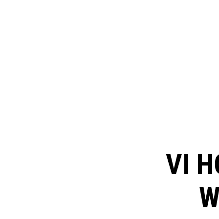
VI H
W