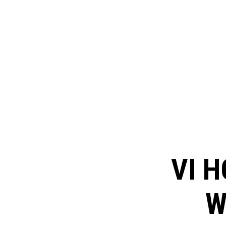
VI H
W