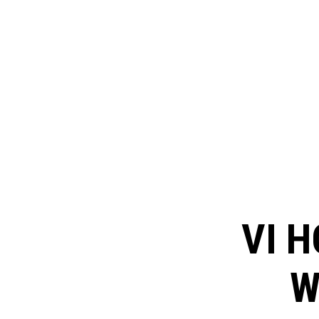
VI H
W