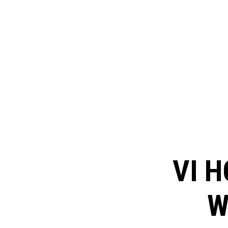
VI H
W