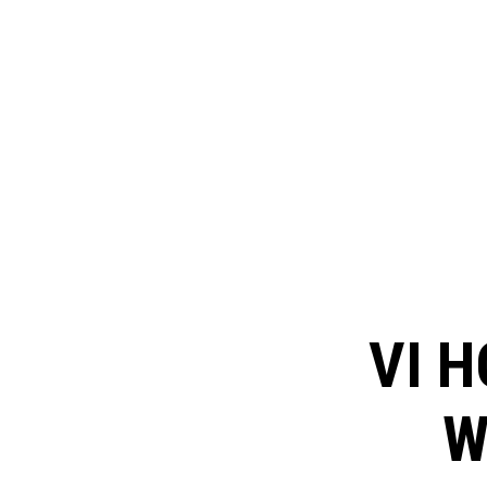
VI H
W