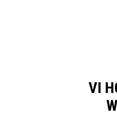
VI H
W