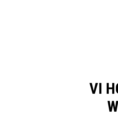
VI H
W