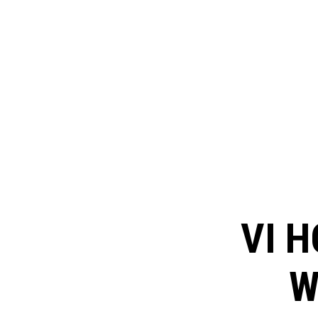
VI H
W