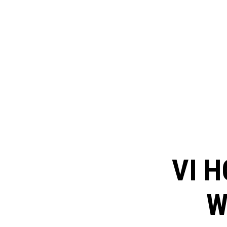
VI H
W