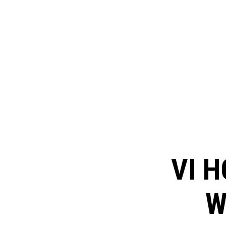
VI H
W