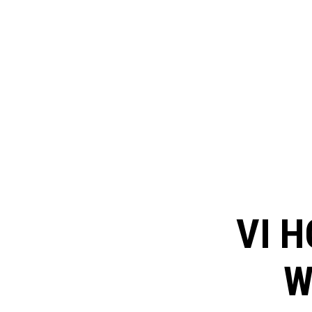
VI H
W